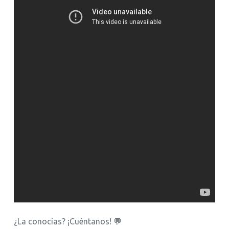
¿La conocías? ¡Cuéntanos! 💬